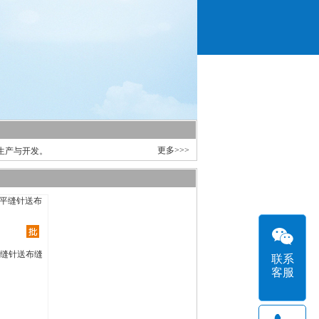
更多>>>
生产与开发。
缝针送布缝
联系
客服